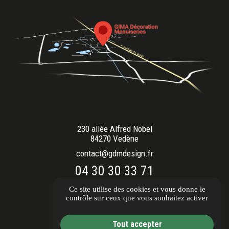
230 allée Alfred Nobel
84270 Vedène
contact@gdmdesign.fr
04 30 30 33 71
Ouvert du lundi au vendredi
Ce site utilise des cookies et vous donne le
9h00 - 12h00 / 14h00 - 18h00
contrôle sur ceux que vous souhaitez activer
Itinéraire
Tout accepter