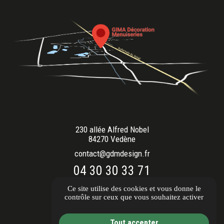
230 allée Alfred Nobel
84270 Vedène
contact@gdmdesign.fr
04 30 30 33 71
Ouvert du lundi au vendredi
Ce site utilise des cookies et vous donne le
9h00 - 12h00 / 14h00 - 18h00
contrôle sur ceux que vous souhaitez activer
Itinéraire
Tout accepter