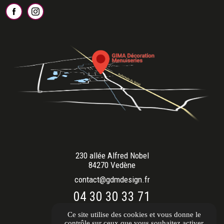
230 allée Alfred Nobel
84270 Vedène
contact@gdmdesign.fr
04 30 30 33 71
Ouvert du lundi au vendredi
Ce site utilise des cookies et vous donne le
9h00 - 12h00 / 14h00 - 18h00
contrôle sur ceux que vous souhaitez activer